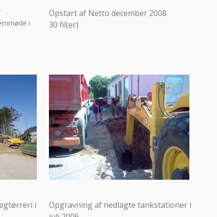
T
Opstart af Netto december 2008
fremmøde i
30
fil(er)
øgtørreri i
Opgravning af nedlagte tankstationer i
juli 2006