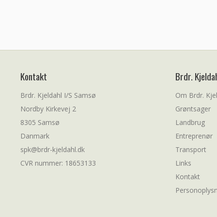
Kontakt
Brdr. Kjelda
Brdr. Kjeldahl I/S Samsø
Om Brdr. Kje
Nordby Kirkevej 2
Grøntsager
8305 Samsø
Landbrug
Danmark
Entreprenør
spk@brdr-kjeldahl.dk
Transport
CVR nummer: 18653133
Links
Kontakt
Personoplysn