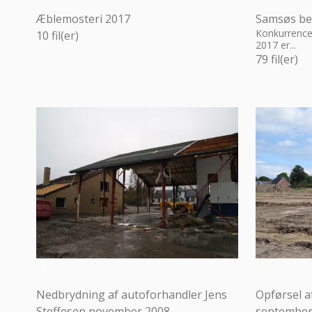
Æblemosteri 2017
Samsøs be
Konkurrence
10
fil(er)
2017 er...
79
fil(er)
Nedbrydning af autoforhandler Jens
Opførsel 
Steffesen november 2008
september