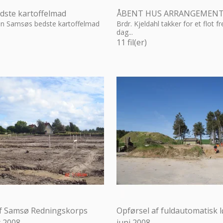
dste kartoffelmad
ÅBENT HUS ARRANGEMEN
n Samsøs bedste kartoffelmad
Brdr. Kjeldahl takker for et flot 
dag...
11
fil(er)
af Samsø Redningskorps
Opførsel af fuldautomatisk l
 2008
juni 2008