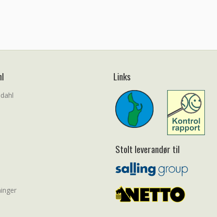
hl
Links
ldahl
Stolt leverandør til
inger