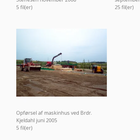
5
fil(er)
25
fil(er)
Opførsel af maskinhus ved Brdr.
Kjeldahl juni 2005
5
fil(er)