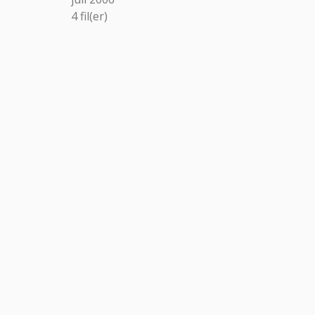
4
fil(er)